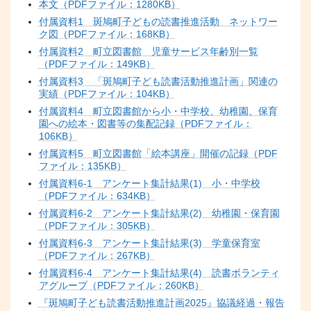
本文（PDFファイル：1280KB）
付属資料1 斑鳩町子どもの読書推進活動 ネットワー
ク図（PDFファイル：168KB）
付属資料2 町立図書館 児童サービス年齢別一覧
（PDFファイル：149KB）
付属資料3 「斑鳩町子ども読書活動推進計画」関連の
実績（PDFファイル：104KB）
付属資料4 町立図書館から小・中学校、幼稚園、保育
園への絵本・図書等の集配記録（PDFファイル：
106KB）
付属資料5 町立図書館「絵本講座」開催の記録（PDF
ファイル：135KB）
付属資料6-1 アンケート集計結果(1) 小・中学校
（PDFファイル：634KB）
付属資料6-2 アンケート集計結果(2) 幼稚園・保育園
（PDFファイル：305KB）
付属資料6-3 アンケート集計結果(3) 学童保育室
（PDFファイル：267KB）
付属資料6-4 アンケート集計結果(4) 読書ボランティ
アグループ（PDFファイル：260KB）
『斑鳩町子ども読書活動推進計画2025』協議経過・報告