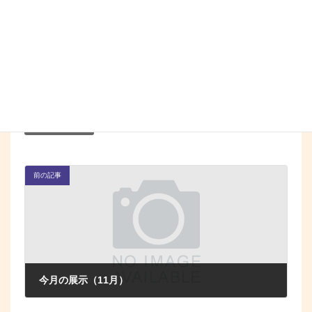
11月2日（土曜日）から11月24日（日曜
申
日）に、町立図書館窓口・電話
込
いずれかの方法でお申込みください。
申込方法など詳細はこちら（絵本講座受講者募集チラシ）
（PDF:757KB）
お知らせ(図書館)
カテゴリー
前の記事
今月の展示（11月）
2024年11月1日