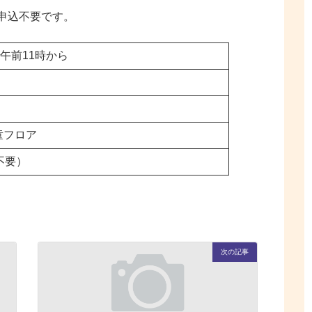
申込不要です。
 午前11時から
童フロア
不要）
次の記事