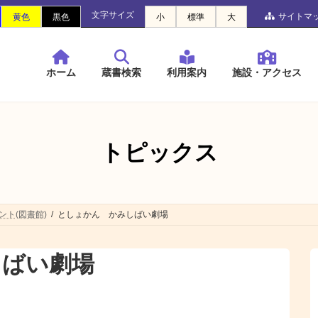
文字サイズ
サイトマ
黄色
黒色
小
標準
大
ホーム
蔵書検索
利用案内
施設・アクセス
トピックス
ント(図書館)
としょかん かみしばい劇場
しばい劇場