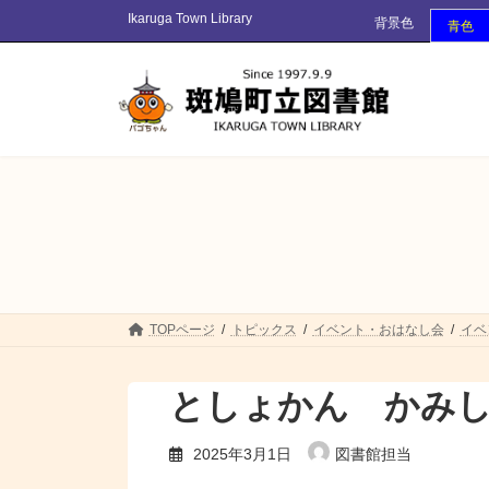
コ
ナ
Ikaruga Town Library
背景色
青色
ン
ビ
テ
ゲ
ン
ー
ツ
シ
へ
ョ
ス
ン
キ
に
ッ
移
プ
動
TOPページ
トピックス
イベント・おはなし会
イベ
としょかん かみ
2025年3月1日
図書館担当