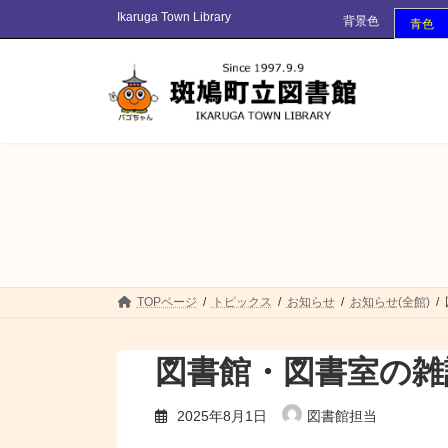
コ
ナ
Ikaruga Town Library
背景色
青色
ン
ビ
テ
ゲ
ン
ー
ツ
シ
へ
ョ
ス
ン
キ
に
ッ
移
プ
動
TOPページ
トピックス
お知らせ
お知らせ(全館)
図書館・図書室の雑
2025年8月1日
図書館担当