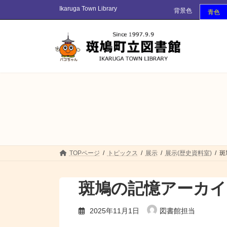
コ
ナ
Ikaruga Town Library
背景色
青色
ン
ビ
テ
ゲ
ン
ー
ツ
シ
へ
ョ
ス
ン
キ
に
ッ
移
プ
動
TOPページ
トピックス
展示
展示(歴史資料室)
斑
斑鳩の記憶アーカイ
2025年11月1日
図書館担当