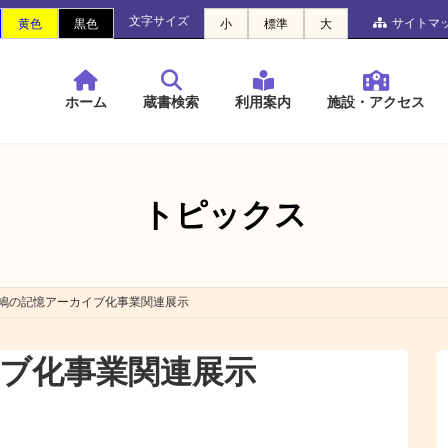
文字サイズ
サイトマ
黄色
黒色
小
標準
大
ホーム
蔵書検索
利用案内
施設・アクセス
トピックス
鳩の記憶アーカイブ化事業関連展示
ブ化事業関連展示